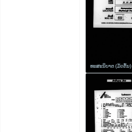
ທະສະນິບາຕ (ມັດຕົ້ນ)