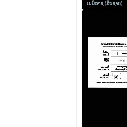
ເນມິຣາຊ (ສິບຊາຕ)