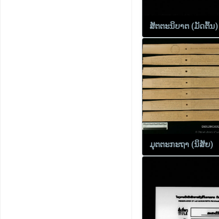
ສັຕຕະນິບາຕ (ມັດຕົ້ນ)
ມຸຕຕະກະຖາ (ນິສັຍ)