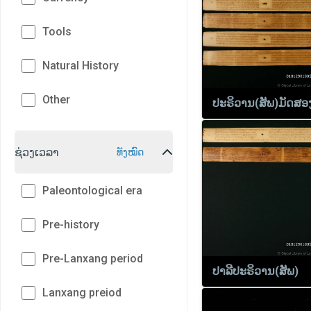
Tools
Natural History
Other
ປະຣິວານ(ສັພ)ມັດສອ
ຊ່ວງເວລາ
ທັງໝົດ
Paleontological era
Pre-history
Pre-Lanxang period
ປາລີປະຣິວານ(ສັພ)
Lanxang preiod