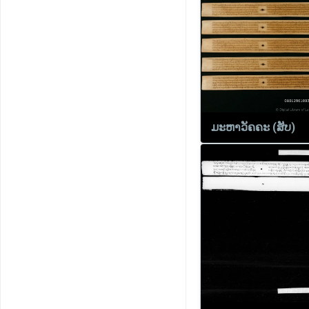
ມະ​ຫາ​ວັ​ຄ​ຄະ (ສັບ)