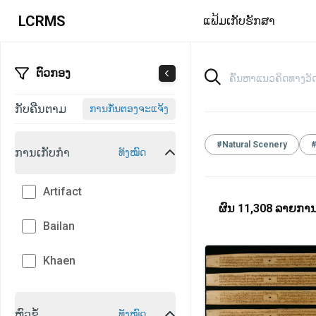
LCRMS
ແຟ້ມເກັບຮັກສາ
ຕົວກອງ
ກັບຄືນຕາມ
ການກັ່ນຕອງຈະແຈ້ງ
#
Natural Scenery
ການເກັບກໍາ
ທັງໝົດ
Artifact
ຜົນ
11,308
ລາຍກາ
Bailan
Khaen
ຫົວຂໍ້
ທັງໝົດ