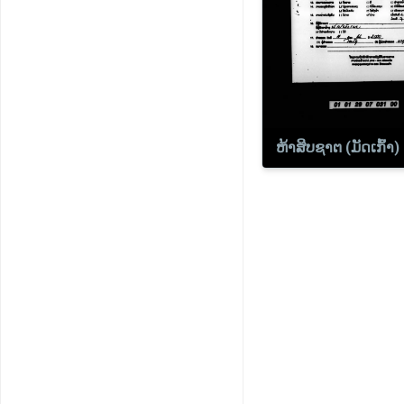
ຫ້າສິບຊາຕ (ມັດເກົ້າ)